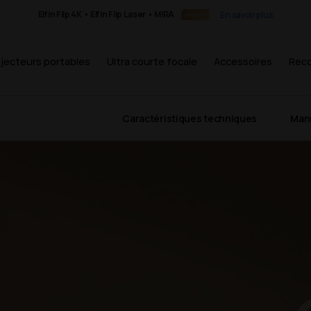
Elfin Flip 4K • Elfin Flip Laser • MIRA
En savoir plus
jecteurs portables
Ultra courte focale
Accessoires
Rec
te
Caractéristiques techniques
Man